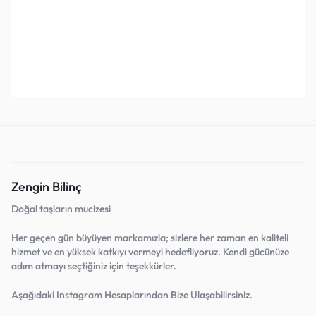
Fobiler)
İlişkiler)
₺
2.000,00
₺
5.000,00
₺
1.200,00
₺
2.000,00
₺
1
Sepete Ekle
Sepete Ekle
Favorilerine Ekle!
Favorilerine Ekle!
Zengin Bilinç
Doğal taşların mucizesi
Her geçen gün büyüyen markamızla; sizlere her zaman en kaliteli
hizmet ve en yüksek katkıyı vermeyi hedefliyoruz. Kendi gücünüze
adım atmayı seçtiğiniz için teşekkürler.
Aşağıdaki Instagram Hesaplarından Bize Ulaşabilirsiniz.