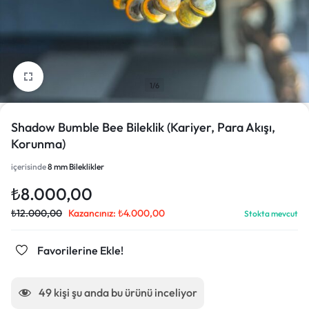
1/6
Shadow Bumble Bee Bileklik (Kariyer, Para Akışı,
Korunma)
içerisinde
8 mm Bileklikler
₺
8.000,00
₺
12.000,00
Kazancınız:
₺
4.000,00
Stokta mevcut
Favorilerine Ekle!
49
kişi şu anda bu ürünü inceliyor