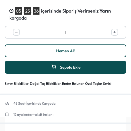
içerisinde Sipariş Verirseniz
Yarın
05
:
25
:
35
kargoda
Hemen Al!
Sepete Ekle
8 mm Bileklikler
,
Doğal Taş Bileklikler
,
Ender Bulunan Özel Taşlar Serisi
48 Saat İçerisinde Kargoda
12 aya kadar taksit imkanı