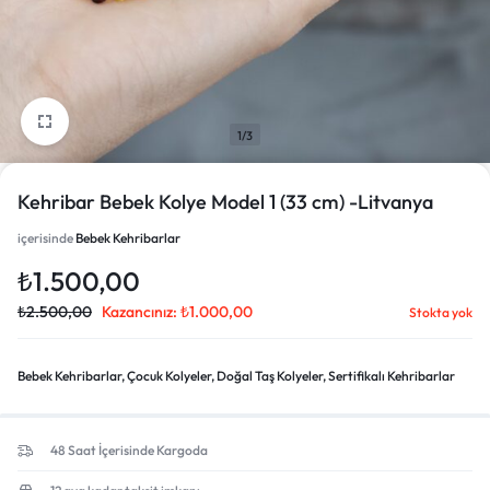
1/3
Kehribar Bebek Kolye Model 1 (33 cm) -Litvanya
içerisinde
Bebek Kehribarlar
₺
1.500,00
₺
2.500,00
Kazancınız:
₺
1.000,00
Stokta yok
Bebek Kehribarlar
,
Çocuk Kolyeler
,
Doğal Taş Kolyeler
,
Sertifikalı Kehribarlar
48 Saat İçerisinde Kargoda