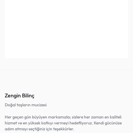
Kehribar Yetişkin Kolye Küp
Eşler Arası Uyum ve Kadın
Am
Model 3 -Litvanya
Güçlendirici Uzun Kolye
(P
(Korunma ve Şifa)
₺
3.000,00
₺
5.000,00
₺
4.500,00
₺
8.000,00
₺
3
Sepete Ekle
Sepete Ekle
Favorilerine Ekle!
Favorilerine Ekle!
Zengin Bilinç
Doğal taşların mucizesi
Her geçen gün büyüyen markamızla; sizlere her zaman en kaliteli
hizmet ve en yüksek katkıyı vermeyi hedefliyoruz. Kendi gücünüze
adım atmayı seçtiğiniz için teşekkürler.