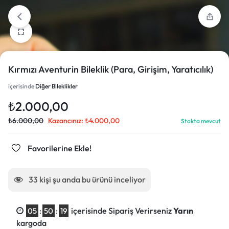
Kırmızı Aventurin Bileklik (Para, Girişim, Yaratıcılık)
içerisinde
Diğer Bileklikler
₺
2.000,00
₺
6.000,00
Kazancınız:
₺
4.000,00
Stokta mevcut
Favorilerine Ekle!
33
kişi şu anda bu ürünü inceliyor
içerisinde Sipariş Verirseniz
Yarın
05
:
50
:
18
kargoda