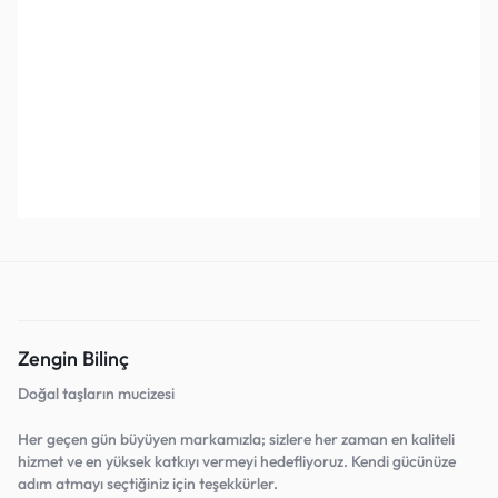
Yosunlu Akik Altın Kaplama
Ametist Altın Kaplama Yüzük
Sa
Yüzük
(Pozitif Enerji)
(B
₺
1.500,00
₺
2.500,00
₺
1.800,00
₺
3.500,00
₺
1
Sepete Ekle
Sepete Ekle
Favorilerine Ekle!
Favorilerine Ekle!
Zengin Bilinç
Doğal taşların mucizesi
Her geçen gün büyüyen markamızla; sizlere her zaman en kaliteli
hizmet ve en yüksek katkıyı vermeyi hedefliyoruz. Kendi gücünüze
adım atmayı seçtiğiniz için teşekkürler.