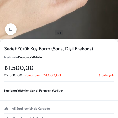
1/4
Sedef Yüzük Kuş Form (Şans, Dişil Frekans)
içerisinde
Kaplama Yüzükler
₺
1.500,00
₺
2.500,00
Kazancınız:
₺
1.000,00
Stokta yok
Kaplama Yüzükler
,
Şanslı Formlar
,
Yüzükler
48 Saat İçerisinde Kargoda