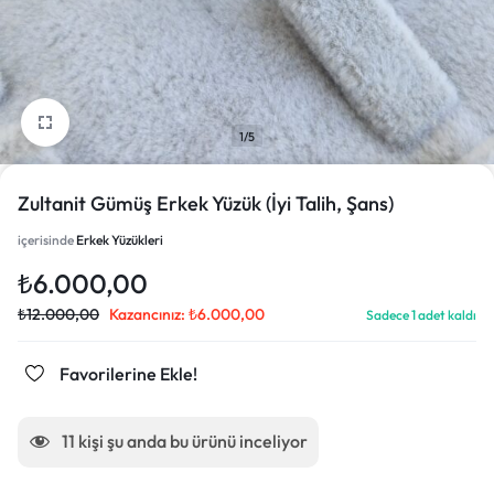
1/5
Zultanit Gümüş Erkek Yüzük (İyi Talih, Şans)
içerisinde
Erkek Yüzükleri
₺
6.000,00
₺
12.000,00
Kazancınız:
₺
6.000,00
Sadece 1 adet kaldı
Favorilerine Ekle!
11
kişi şu anda bu ürünü inceliyor