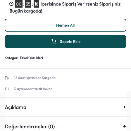
içerisinde Sipariş Verirseniz Siparişiniz
00
:
35
:
18
Bugün
kargoda!
Hemen Al!
Sepete Ekle
Kategori:
Erkek Yüzükleri
48 Saat İçerisinde Kargoda
12 aya kadar taksit imkanı
Açıklama
Değerlendirmeler (0)