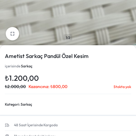
1/2
Ametist Sarkaç Pandül Özel Kesim
içerisinde
Sarkaç
₺
1.200,00
₺
2.000,00
Kazancınız:
₺
800,00
Stokta yok
Kategori:
Sarkaç
48 Saat İçerisinde Kargoda