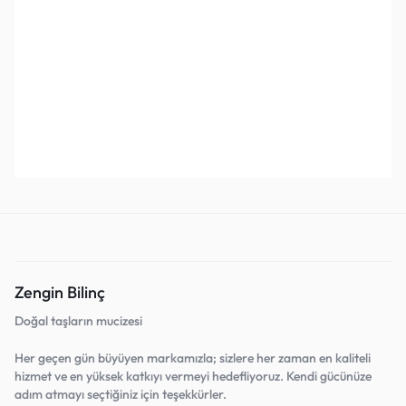
Aventurin Sarkaç Pandül
Ham Ametist parça -Uruguay (
Pe
1 adet )
Mo
₺
800,00
₺
1.200,00
₺
1.500,00
₺
3.000,00
₺
1
Sepete Ekle
Sepete Ekle
Favorilerine Ekle!
Favorilerine Ekle!
Zengin Bilinç
Doğal taşların mucizesi
Her geçen gün büyüyen markamızla; sizlere her zaman en kaliteli
hizmet ve en yüksek katkıyı vermeyi hedefliyoruz. Kendi gücünüze
adım atmayı seçtiğiniz için teşekkürler.