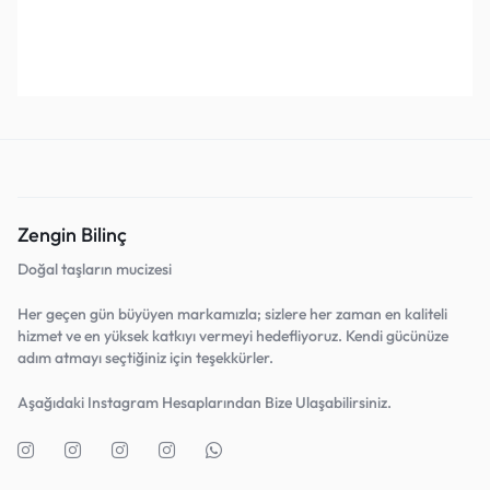
Sepete Ekle
Sepete Ekle
Favorilerine Ekle!
Favorilerine Ekle!
Zengin Bilinç
Doğal taşların mucizesi
Her geçen gün büyüyen markamızla; sizlere her zaman en kaliteli
hizmet ve en yüksek katkıyı vermeyi hedefliyoruz. Kendi gücünüze
adım atmayı seçtiğiniz için teşekkürler.
Aşağıdaki Instagram Hesaplarından Bize Ulaşabilirsiniz.