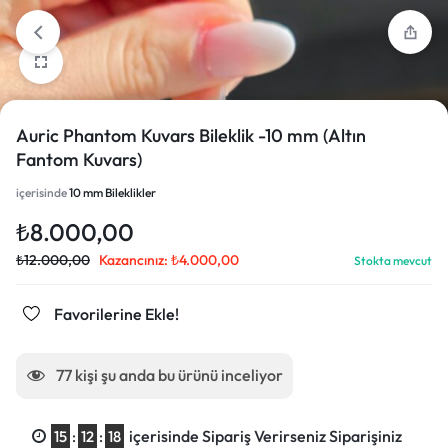
Auric Phantom Kuvars Bileklik -10 mm (Altın
Fantom Kuvars)
içerisinde
10 mm Bileklikler
₺
8.000,00
₺
12.000,00
Kazancınız:
₺
4.000,00
Stokta mevcut
Favorilerine Ekle!
77
kişi şu anda bu ürünü inceliyor
içerisinde Sipariş Verirseniz Siparişiniz
15
:
12
:
17