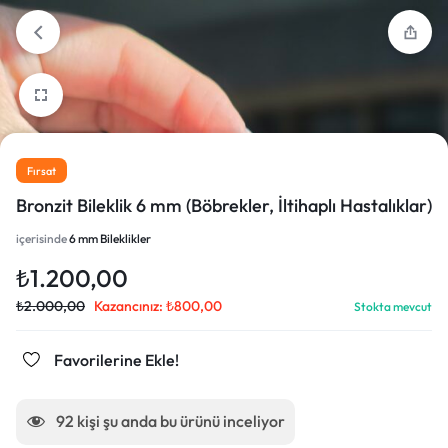
Fırsat
Bronzit Bileklik 6 mm (Böbrekler, İltihaplı Hastalıklar)
içerisinde
6 mm Bileklikler
₺
1.200,00
₺
2.000,00
Kazancınız:
₺
800,00
Stokta mevcut
Favorilerine Ekle!
92
kişi şu anda bu ürünü inceliyor