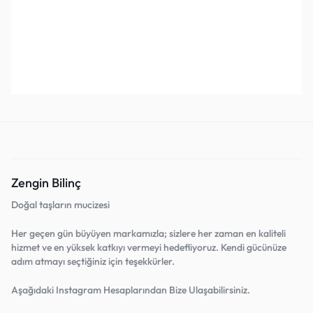
İlişkiler)
₺
1.200,00
₺
3.000,00
₺
1.200,00
₺
2.000,00
₺
2
Sepete Ekle
Sepete Ekle
Favorilerine Ekle!
Favorilerine Ekle!
Zengin Bilinç
Doğal taşların mucizesi
Her geçen gün büyüyen markamızla; sizlere her zaman en kaliteli
hizmet ve en yüksek katkıyı vermeyi hedefliyoruz. Kendi gücünüze
adım atmayı seçtiğiniz için teşekkürler.
Aşağıdaki Instagram Hesaplarından Bize Ulaşabilirsiniz.