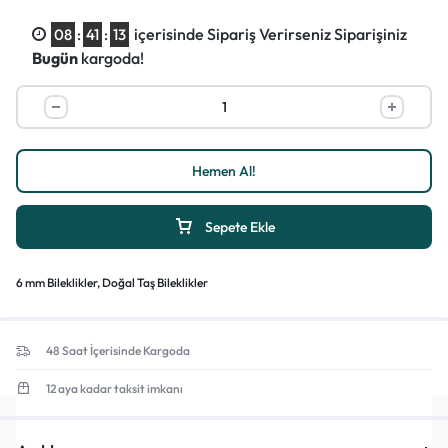
içerisinde Sipariş Verirseniz Siparişiniz
08
:
41
:
13
Bugün
kargoda!
1/3
Hemen Al!
Sepete Ekle
6 mm Bileklikler
,
Doğal Taş Bileklikler
48 Saat İçerisinde Kargoda
12 aya kadar taksit imkanı