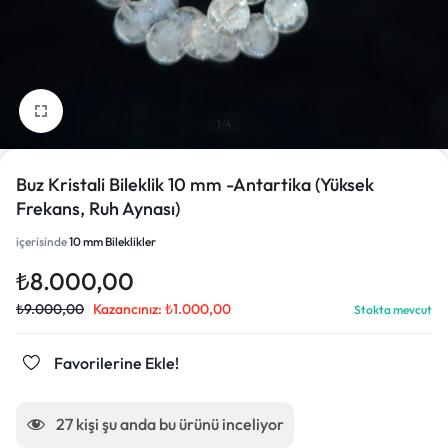
1/4
Buz Kristali Bileklik 10 mm -Antartika (Yüksek
Frekans, Ruh Aynası)
içerisinde
10 mm Bileklikler
₺
8.000,00
₺
9.000,00
Kazancınız:
₺
1.000,00
Stokta mevcut
Favorilerine Ekle!
27
kişi şu anda bu ürünü inceliyor