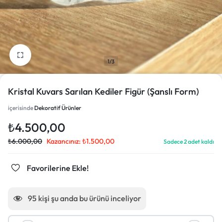
1/3
Kristal Kuvars Sarılan Kediler Figür (Şanslı Form)
içerisinde
Dekoratif Ürünler
₺
4.500,00
₺
6.000,00
Kazancınız:
₺
1.500,00
Sadece 2 adet kaldı
Favorilerine Ekle!
95
kişi şu anda bu ürünü inceliyor