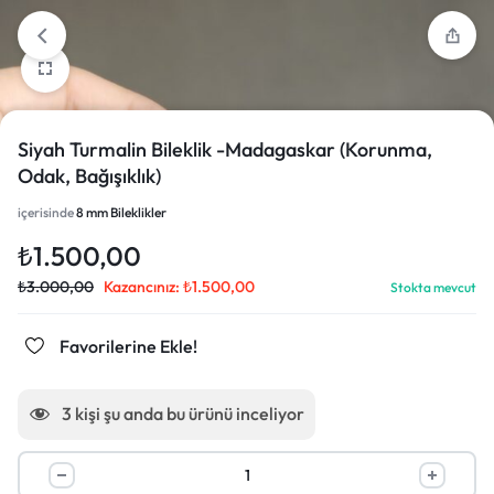
Siyah Turmalin Bileklik -Madagaskar (Korunma,
Odak, Bağışıklık)
içerisinde
8 mm Bileklikler
₺
1.500,00
₺
3.000,00
Kazancınız:
₺
1.500,00
Stokta mevcut
Favorilerine Ekle!
3
kişi şu anda bu ürünü inceliyor